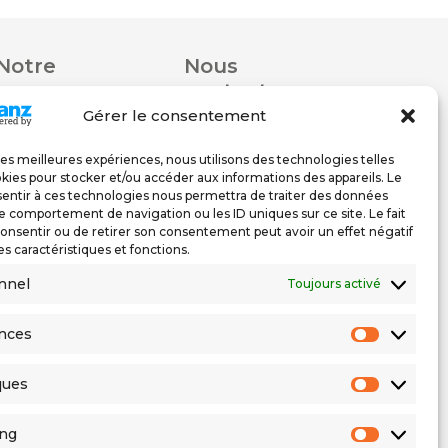
Notre
Nous
programme
contacter
Gérer le consentement
 les meilleures expériences, nous utilisons des technologies telles
trouver
Rue De Carouge 58
kies pour stocker et/ou accéder aux informations des appareils. Le
1205 Genève
sentir à ces technologies nous permettra de traiter des données
le comportement de navigation ou les ID uniques sur ce site. Le fait
076 579 67 78
onsentir ou de retirer son consentement peut avoir un effet négatif
022 558 06 56
es caractéristiques et fonctions.
nnel
Toujours activé
nces
Préfére
ques
Statisti
ing
Marketi