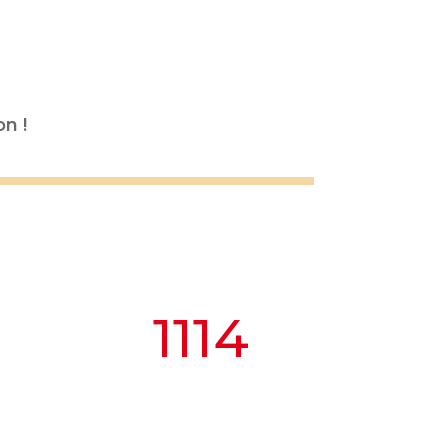
n !
1114