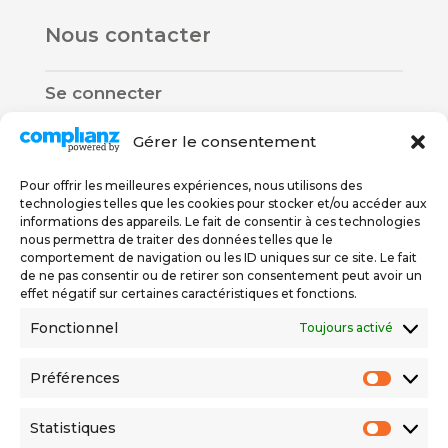
Nous contacter
Se connecter
Gérer le consentement
Pour offrir les meilleures expériences, nous utilisons des
technologies telles que les cookies pour stocker et/ou accéder aux
informations des appareils. Le fait de consentir à ces technologies
nous permettra de traiter des données telles que le
Nous trouver
comportement de navigation ou les ID uniques sur ce site. Le fait
de ne pas consentir ou de retirer son consentement peut avoir un
effet négatif sur certaines caractéristiques et fonctions.
Rue De Carouge 58
Fonctionnel
Toujours activé
1205 Genève
076 579 67 78
Préférences
Préfér
022 558 06 56
Statistiques
Statis