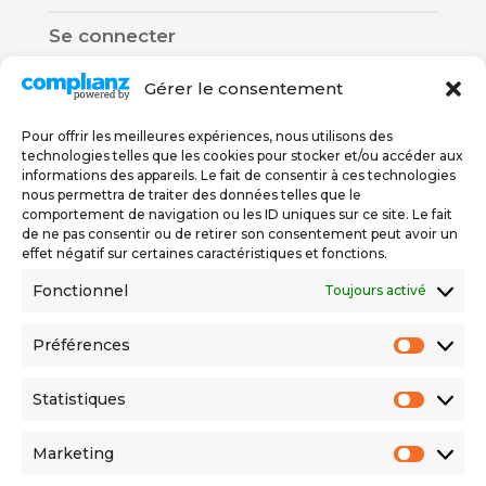
Se connecter
Gérer le consentement
Pour offrir les meilleures expériences, nous utilisons des
technologies telles que les cookies pour stocker et/ou accéder aux
informations des appareils. Le fait de consentir à ces technologies
nous permettra de traiter des données telles que le
Nous trouver
comportement de navigation ou les ID uniques sur ce site. Le fait
de ne pas consentir ou de retirer son consentement peut avoir un
effet négatif sur certaines caractéristiques et fonctions.
Rue De Carouge 58
Fonctionnel
Toujours activé
1205 Genève
076 579 67 78
Préférences
Préfér
022 558 06 56
Statistiques
Statis
Politique de confidentialité
Marketing
Market