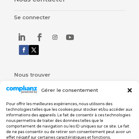
Se connecter
Nous trouver
Gérer le consentement
Rue De Carouge 58
1205 Genève
Pour offrir les meilleures expériences, nous utilisons des
technologies telles que les cookies pour stocker et/ou accéder aux
076 579 67 78
informations des appareils. Le fait de consentir à ces technologies
022 558 06 56
nous permettra de traiter des données telles que le
comportement de navigation ou les ID uniques sur ce site. Le fait
de ne pas consentir ou de retirer son consentement peut avoir un
Politique de confidentialité
effet négatif sur certaines caractéristiques et fonctions.