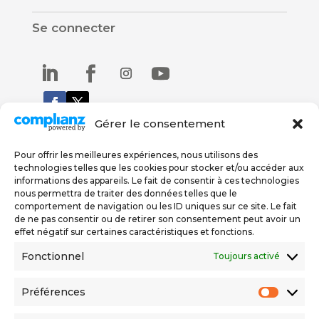
Se connecter
Gérer le consentement
Pour offrir les meilleures expériences, nous utilisons des
Nous trouver
technologies telles que les cookies pour stocker et/ou accéder aux
informations des appareils. Le fait de consentir à ces technologies
nous permettra de traiter des données telles que le
Rue De Carouge 58
comportement de navigation ou les ID uniques sur ce site. Le fait
1205 Genève
de ne pas consentir ou de retirer son consentement peut avoir un
effet négatif sur certaines caractéristiques et fonctions.
076 579 67 78
022 558 06 56
Fonctionnel
Toujours activé
Préférences
Politique de confidentialité
Préfér