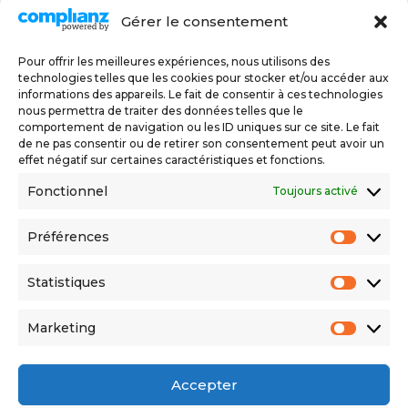
Politique de confidentialité
Gérer le consentement
Pour offrir les meilleures expériences, nous utilisons des
technologies telles que les cookies pour stocker et/ou accéder aux
Swiss Food Academy
informations des appareils. Le fait de consentir à ces technologies
nous permettra de traiter des données telles que le
comportement de navigation ou les ID uniques sur ce site. Le fait
Association reconnue d'utilité publique et exonérée
de ne pas consentir ou de retirer son consentement peut avoir un
d'impôts
effet négatif sur certaines caractéristiques et fonctions.
IBAN
CH75 0900 0000 1440 4845 2
CCP
14-404845-2
Fonctionnel
Toujours activé
Préférences
Préfér
Statistiques
Statis
Marketing
Market
Accepter