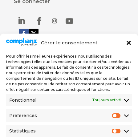
Se connecter
Gérer le consentement
Pour offrir les meilleures expériences, nous utilisons des
Nous trouver
technologies telles que les cookies pour stocker et/ou accéder aux
informations des appareils. Le fait de consentir à ces technologies
nous permettra de traiter des données telles que le
Rue De Carouge 58
comportement de navigation ou les ID uniques sur ce site. Le fait
1205 Genève
de ne pas consentir ou de retirer son consentement peut avoir un
effet négatif sur certaines caractéristiques et fonctions.
076 579 67 78
022 558 06 56
Fonctionnel
Toujours activé
Préférences
Politique de confidentialité
Préfér
Statistiques
Statis