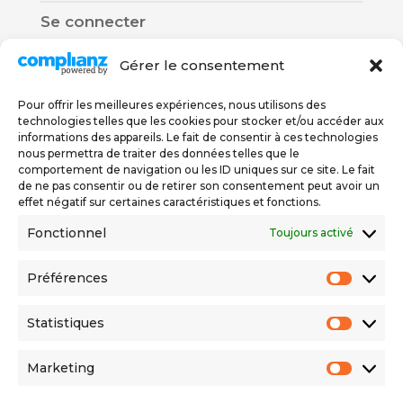
Se connecter
Gérer le consentement
Pour offrir les meilleures expériences, nous utilisons des
technologies telles que les cookies pour stocker et/ou accéder aux
informations des appareils. Le fait de consentir à ces technologies
nous permettra de traiter des données telles que le
Nous trouver
comportement de navigation ou les ID uniques sur ce site. Le fait
de ne pas consentir ou de retirer son consentement peut avoir un
effet négatif sur certaines caractéristiques et fonctions.
Rue De Carouge 58
Fonctionnel
Toujours activé
1205 Genève
076 579 67 78
Préférences
Préfér
022 558 06 56
Statistiques
Statis
Politique de confidentialité
Marketing
Market